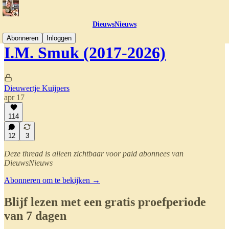
DieuwsNieuws
Abonneren
Inloggen
I.M. Smuk (2017-2026)
Dieuwertje Kuijpers
apr 17
114
12
3
Deze thread is alleen zichtbaar voor paid abonnees van
DieuwsNieuws
Abonneren om te bekijken →
Blijf lezen met een gratis proefperiode
van 7 dagen