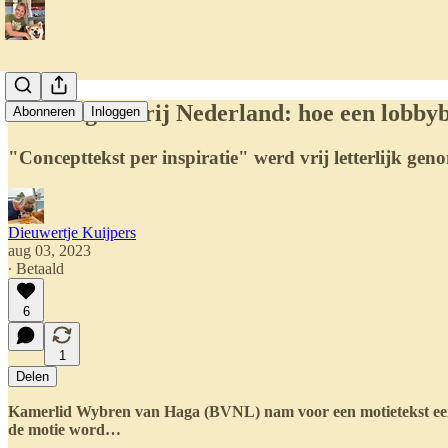
Vandaag in Vrij Nederland: hoe een lobb
Abonneren
Inloggen
"Concepttekst per inspiratie" werd vrij letterlijk ge
Dieuwertje Kuijpers
aug 03, 2023
∙ Betaald
6
1
Delen
Kamerlid Wybren van Haga (BVNL) nam voor een motietekst een-o
de motie word…