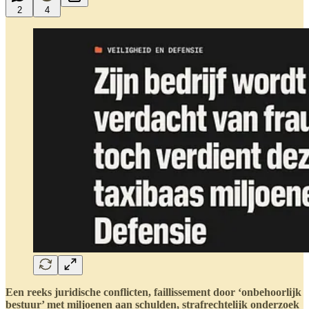
2
4
Een reeks juridische conflicten, faillissement door ‘onbehoorlijk
bestuur’ met miljoenen aan schulden, strafrechtelijk onderzoek