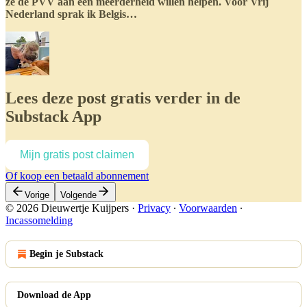
ze de PVV aan een meerderheid willen helpen. Voor Vrij
Nederland sprak ik Belgis…
Lees deze post gratis verder in de
Substack App
Mijn gratis post claimen
Of koop een betaald abonnement
Vorige
Volgende
© 2026 Dieuwertje Kuijpers
·
Privacy
∙
Voorwaarden
∙
Incassomelding
Begin je Substack
Download de App